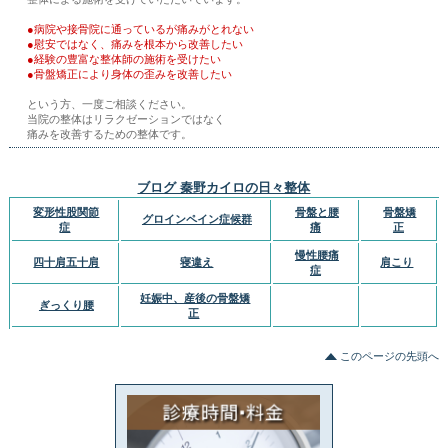
●病院や接骨院に通っているが痛みがとれない
●慰安ではなく、痛みを根本から改善したい
●経験の豊富な整体師の施術を受けたい
●骨盤矯正により身体の歪みを改善したい
という方、一度ご相談ください。
当院の整体はリラクゼーションではなく
痛みを改善するための整体です。
ブログ 秦野カイロの日々整体
変形性股関節
骨盤と腰
骨盤矯
グロインペイン症候群
症
痛
正
慢性腰痛
四十肩五十肩
寝違え
肩こり
症
妊娠中、産後の骨盤矯
ぎっくり腰
正
このページの先頭へ