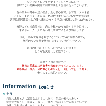
整体やカイロプラクティックをベースにした
無理のない筋肉や関節の調整方法と骨盤矯正をおこないます。
首の痛みや背中や腰の痛み、反り腰や猫背、側弯症、スマホ首
ストレートネック、巻き肩、足の付け根の痛みや変形性股関節症、
変形性膝関節症など身体の歪みからくる問題の解消には特に効果的です。
秦野カイロ治療院では、痛みを根本から改善する事を目指し、
患者さん一人一人に合わせた整体方法を選び施術します。
激しい痛みで身体を動すのがツライ方や妊娠中の方でも
無理のない姿勢で施術しますのでご安心ください。
皆様のお越しを心からお待ちしております。
どうぞお気軽にご相談下さい。
秦野カイロ治療院では
施術は国家資格所有者が責任を持っておこないます。
健康食品・器具・回数券などの販売は一切行っておりません。
安心してご来院ください。
Information
お知らせ
文月
気温の上昇と共に湿度も上がるのに加え、気圧の変化も激しく、
疲労感や肩こり、寝違え、ぎっくり腰などを訴える方が増えています。
身体に違和感を感じたら、お早めにご連絡下さい。